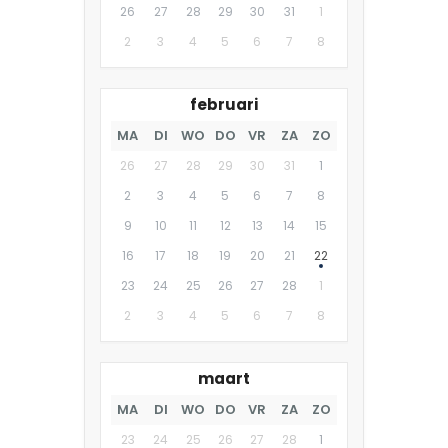
26
27
28
29
30
31
1
2
3
4
5
6
7
8
februari
MA
DI
WO
DO
VR
ZA
ZO
26
27
28
29
30
31
1
2
3
4
5
6
7
8
9
10
11
12
13
14
15
16
17
18
19
20
21
22
23
24
25
26
27
28
1
2
3
4
5
6
7
8
maart
MA
DI
WO
DO
VR
ZA
ZO
23
24
25
26
27
28
1