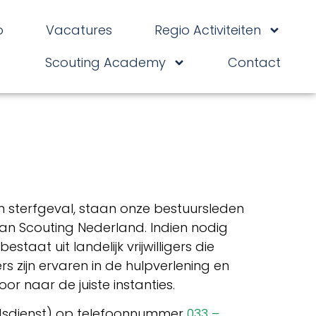
o
Vacatures
Regio Activiteiten
Scouting Academy
Contact
en sterfgeval, staan onze bestuursleden
van Scouting Nederland. Indien nodig
aat uit landelijk vrijwilligers die
s zijn ervaren in de hulpverlening en
or naar de juiste instanties.
heidsdienst) op telefoonnummer
033 –