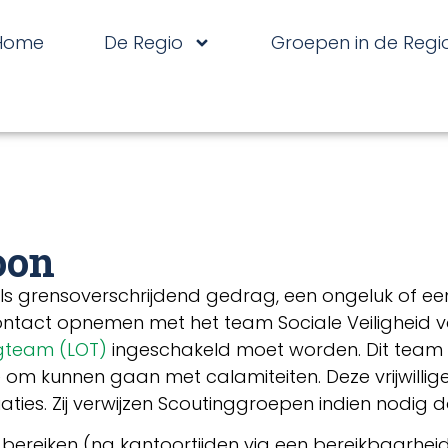
Home
De Regio
Groepen in de Regi
oon
oals grensoverschrijdend gedrag, een ongeluk of e
 contact opnemen met het team Sociale Veiligheid 
ngteam (LOT)
ingeschakeld moet worden. Dit team best
m kunnen gaan met calamiteiten. Deze vrijwilliger
aties. Zij verwijzen Scoutinggroepen indien nodig do
 te bereiken (na kantoortijden via een bereikbaar