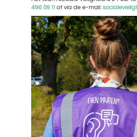
496 09 11
of via de e-mail:
socialeveili