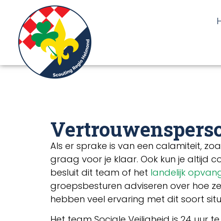
de
inhoud
Vertrouwenspers
Als er sprake is van een calamiteit, z
graag voor je klaar. Ook kun je altijd
besluit dit team of het
landelijk opva
groepsbesturen adviseren over hoe ze o
hebben veel ervaring met dit soort situ
Het team Sociale Veiligheid is 24 uur