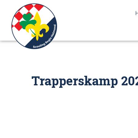
de
inhoud
Trapperskamp 20