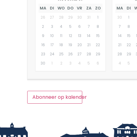
MA
DI
WO
DO
VR
ZA
ZO
MA
DI
26
27
28
29
30
31
1
30
1
2
3
4
5
6
7
8
7
8
9
10
11
12
13
14
15
14
15
16
17
18
19
20
21
22
21
22
23
24
25
26
27
28
29
28
29
30
1
2
3
4
5
6
4
5
Abonneer op kalender