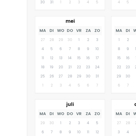
30
31
1
2
3
4
5
4
5
mei
MA
DI
WO
DO
VR
ZA
ZO
MA
DI
27
28
29
30
1
2
3
1
2
4
5
6
7
8
9
10
8
9
11
12
13
14
15
16
17
15
16
18
19
20
21
22
23
24
22
23
25
26
27
28
29
30
31
29
30
1
2
3
4
5
6
7
6
7
juli
MA
DI
WO
DO
VR
ZA
ZO
MA
DI
29
30
1
2
3
4
5
27
28
6
7
8
9
10
11
12
3
4