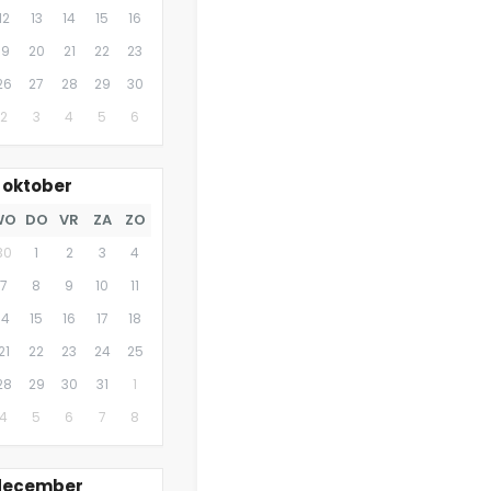
12
13
14
15
16
19
20
21
22
23
26
27
28
29
30
2
3
4
5
6
oktober
WO
DO
VR
ZA
ZO
30
1
2
3
4
7
8
9
10
11
14
15
16
17
18
21
22
23
24
25
28
29
30
31
1
4
5
6
7
8
december