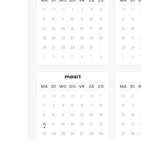
MA
DI
WO
DO
VR
ZA
ZO
MA
DI
29
30
31
1
2
3
4
26
27
5
6
7
8
9
10
11
2
3
12
13
14
15
16
17
18
9
10
19
20
21
22
23
24
25
16
17
26
27
28
29
30
31
1
23
24
2
3
4
5
6
7
8
2
3
maart
MA
DI
WO
DO
VR
ZA
ZO
MA
DI
23
24
25
26
27
28
1
30
31
2
3
4
5
6
7
8
6
7
9
10
11
12
13
14
15
13
14
16
17
18
19
20
21
22
20
21
23
24
25
26
27
28
29
27
28