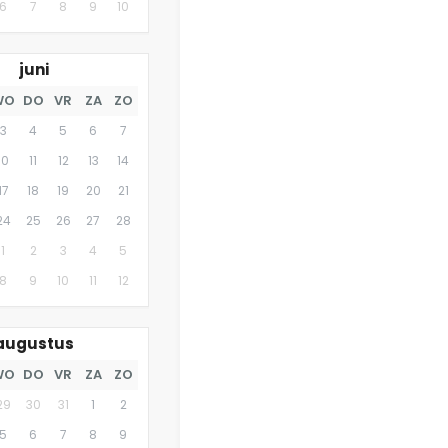
6
7
8
9
10
juni
WO
DO
VR
ZA
ZO
3
4
5
6
7
10
11
12
13
14
17
18
19
20
21
24
25
26
27
28
1
2
3
4
5
8
9
10
11
12
augustus
WO
DO
VR
ZA
ZO
29
30
31
1
2
5
6
7
8
9