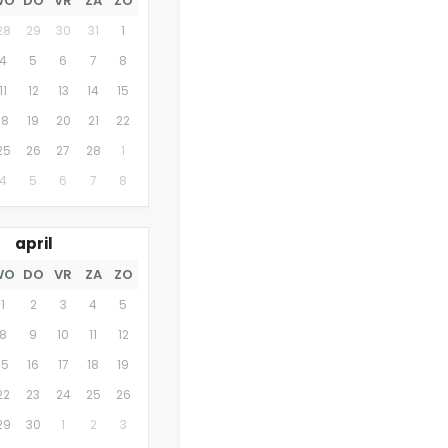
WO
DO
VR
ZA
ZO
28
29
30
31
1
4
5
6
7
8
11
12
13
14
15
18
19
20
21
22
25
26
27
28
1
4
5
6
7
8
april
WO
DO
VR
ZA
ZO
1
2
3
4
5
8
9
10
11
12
15
16
17
18
19
22
23
24
25
26
29
30
1
2
3