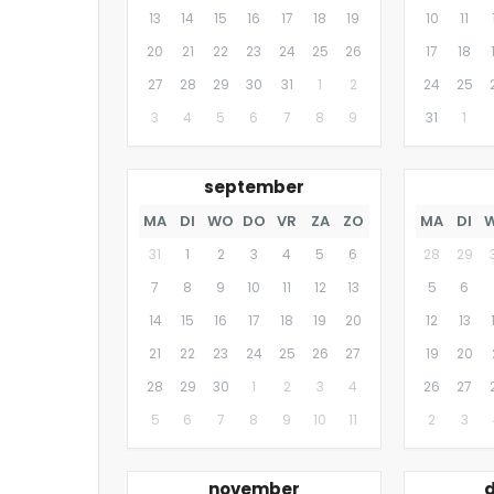
13
14
15
16
17
18
19
10
11
20
21
22
23
24
25
26
17
18
27
28
29
30
31
1
2
24
25
3
4
5
6
7
8
9
31
1
september
MA
DI
WO
DO
VR
ZA
ZO
MA
DI
31
1
2
3
4
5
6
28
29
7
8
9
10
11
12
13
5
6
14
15
16
17
18
19
20
12
13
21
22
23
24
25
26
27
19
20
28
29
30
1
2
3
4
26
27
5
6
7
8
9
10
11
2
3
november