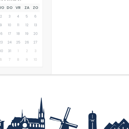
WO
DO
VR
ZA
ZO
2
3
4
5
6
9
10
11
12
13
16
17
18
19
20
23
24
25
26
27
30
31
1
2
3
6
7
8
9
10